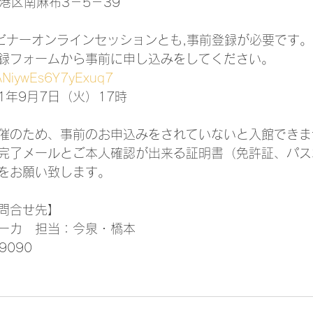
都港区南麻布3－5－39
ェビナーオンラインセッションとも,事前登録が必要です。
録フォームから事前に申し込みをしてください。
/qANiywEs6Y7yExuq7
1年9月7日（火）17時
催のため、事前のお申込みをされていないと入館できま
完了メールとご本人確認が出来る証明書（免許証、パス
をお願い致します。
問合せ先】
ーカ　担当：今泉・橋本
9090