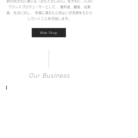
欧の両文化に通じる「おもてなしの心」を大切に プロの
ブランドプロデューサーとして、 権利者、顧客、従業
員、社会に対し、 幸福に満ちた心地よい空気感をもたら
していくことを目指します。
Web Shop
Our Business
Branding & Licensing
北
欧
デ
ザ
イ
ン
の