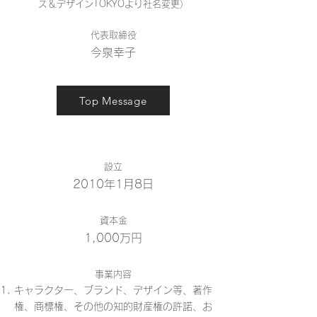
ス＆デザインTOKYOより社名変更）
代表取締役
今泉幸子
Top Message
設立
2010年1月8日
資本金
1,000万円
事業
内容
キャラクター、ブランド、デザイン等、著作
権、商標権、その他の知的財産権の許諾、お