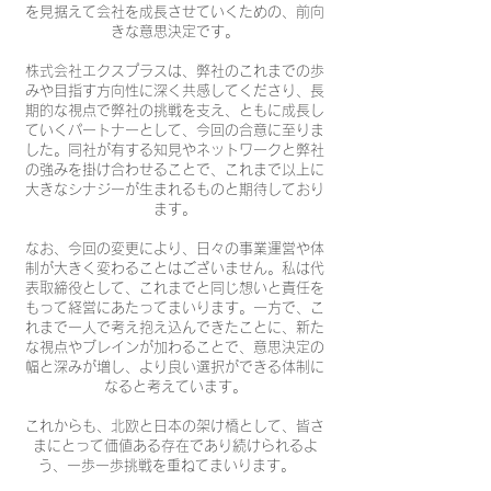
を見据えて会社を成長させていくための、前向
きな意思決定です。
株式会社エクスプラスは、弊社のこれまでの歩
みや目指す方向性に深く共感してくださり、長
期的な視点で弊社の挑戦を支え、ともに成長し
ていくパートナーとして、今回の合意に至りま
した。同社が有する知見やネットワークと弊社
の強みを掛け合わせることで、これまで以上に
大きなシナジーが生まれるものと期待しており
ます。
なお、今回の変更により、日々の事業運営や体
制が大きく変わることはございません。私は代
表取締役として、これまでと同じ想いと責任を
もって経営にあたってまいります。一方で、こ
れまで一人で考え抱え込んできたことに、新た
な視点やブレインが加わることで、意思決定の
幅と深みが増し、より良い選択ができる体制に
なると考えています。
これからも、北欧と日本の架け橋として、皆さ
まにとって価値ある存在であり続けられるよ
う、一歩一歩挑戦を重ねてまいります。