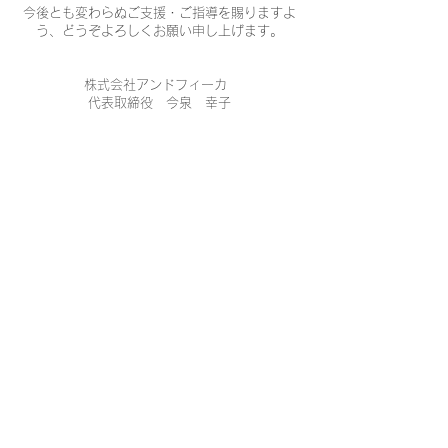
今後とも変わらぬご支援・ご指導を賜りますよ
う、どうぞよろしくお願い申し上げます。
株式会社アンドフィーカ
代表取締役 今泉 幸子
新役員体制
代表取締役 今泉 幸子
取締役 上田 淳二
取締役 横山 剛岳
監査役 藤田 俊明